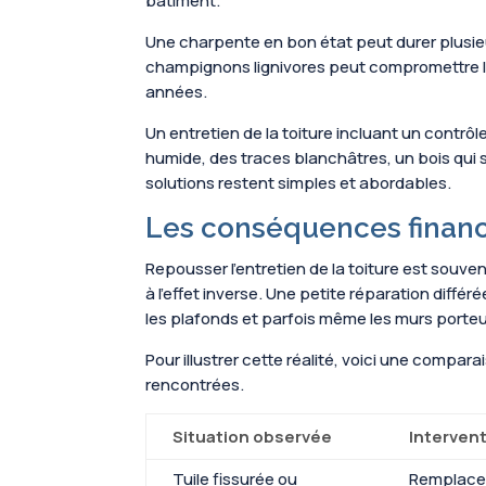
bâtiment.
Une charpente en bon état peut durer plusieur
champignons lignivores peut compromettre l
années.
Un entretien de la toiture incluant un contr
humide, des traces blanchâtres, un bois qui s
solutions restent simples et abordables.
Les conséquences financi
Repousser l’entretien de la toiture est souv
à l’effet inverse. Une petite réparation diff
les plafonds et parfois même les murs porteu
Pour illustrer cette réalité, voici une comp
rencontrées.
Situation observée
Interven
Tuile fissurée ou
Remplacem