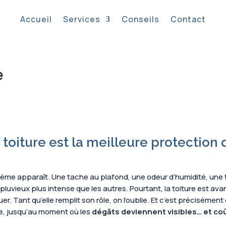
Accueil
Services
Conseils
Contact
e
a toiture est la meilleure protection 
blème apparaît. Une tache au plafond, une odeur d’humidité, une
e pluvieux plus intense que les autres. Pourtant, la toiture est av
uer. Tant qu’elle remplit son rôle, on l’oublie. Et c’est préciséme
ture, jusqu’au moment où les
dégâts deviennent visibles… et co