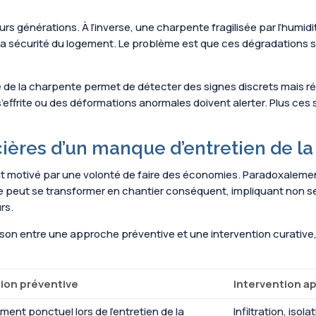
s générations. À l’inverse, une charpente fragilisée par l’humidi
a sécurité du logement. Le problème est que ces dégradations s
ôle de la charpente permet de détecter des signes discrets mais r
’effrite ou des déformations anormales doivent alerter. Plus ces 
ères d’un manque d’entretien de la 
ent motivé par une volonté de faire des économies. Paradoxaleme
érée peut se transformer en chantier conséquent, impliquant non se
rs.
araison entre une approche préventive et une intervention curati
tion préventive
Intervention a
ent ponctuel lors de l’entretien de la
Infiltration, isol