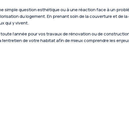
ne simple question esthétique ou à une réaction face à un problème
lorisation du logement. En prenant soin de la couverture et de la
ux qui y vivent.
ute l’année pour vos travaux de rénovation ou de construction,
t à l’entretien de votre habitat afin de mieux comprendre les enje
nt leurs interventions sur les toitures Chaque été, les épisodes de can