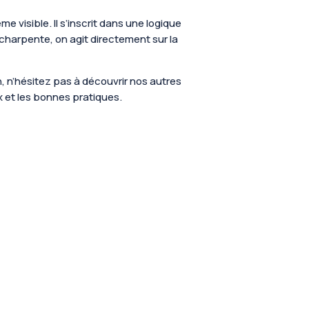
 visible. Il s’inscrit dans une logique
 charpente, on agit directement sur la
 n’hésitez pas à découvrir nos autres
ux et les bonnes pratiques.
icule semblent devenir plus longs et plus