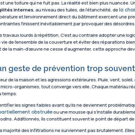
e est une toiture qui ne fuit pas. La réalité est bien plus nuancé
gilités internes
, au niveau des tuiles, de l’étanchéité, de
la cha
mpérature et l’environnement direct du bâtiment exercent une pre
contraintes finissent inévitablement par provoquer des désordres
es travaux lourds à répétition. C’est au contraire adopter une log
e vie de l’ensemble de la couverture et éviter des réparations b
t de la main-d’œuvre ne cesse d’augmenter, cette approche devi
, un geste de prévention trop souve
érieur de la maison et les agressions extérieures. Pluie, vent, sole
s micro-organismes, tout converge vers elle. Chaque matériau ré
du temps.
identifier les signes faibles avant qu’ils ne deviennent problémat
partiellement obstruée
ou une mousse qui s’installe durablemen
ins. Additionnés, ils constituent souvent le point de départ de 
 la majorité des infiltrations ne surviennent pas brutalement. El