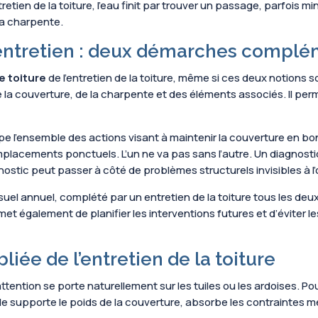
tien de la toiture, l’eau finit par trouver un passage, parfois min
 la charpente.
t entretien : deux démarches complé
e toiture
de l’entretien de la toiture, même si ces deux notions s
de la couverture, de la charpente et des éléments associés. Il per
upe l’ensemble des actions visant à maintenir la couverture en bon 
mplacements ponctuels. L’un ne va pas sans l’autre. Un diagnosti
ostic peut passer à côté de problèmes structurels invisibles à l’
el annuel, complété par un entretien de la toiture tous les deux à
met également de planifier les interventions futures et d’éviter l
iée de l’entretien de la toiture
l’attention se porte naturellement sur les tuiles ou les ardoises. P
lle supporte le poids de la couverture, absorbe les contraintes mé