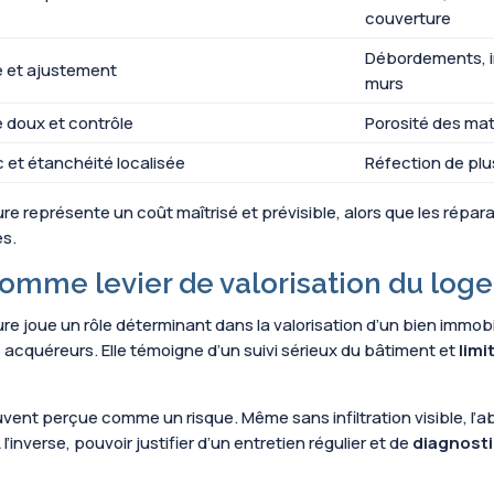
couverture
Débordements, in
 et ajustement
murs
 doux et contrôle
Porosité des mat
 et étanchéité localisée
Réfection de plu
ture représente un coût maîtrisé et prévisible, alors que les répar
es.
e comme levier de valorisation du lo
iture joue un rôle déterminant dans la valorisation d’un bien immobi
acquéreurs. Elle témoigne d’un suivi sérieux du bâtiment et
limi
uvent perçue comme un risque. Même sans infiltration visible, l’a
 l’inverse, pouvoir justifier d’un entretien régulier et de
diagnosti