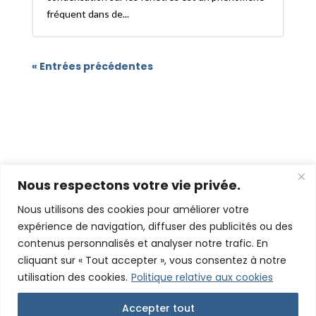
fréquent dans de...
« Entrées précédentes
Nous respectons votre vie privée.
Nous utilisons des cookies pour améliorer votre
expérience de navigation, diffuser des publicités ou des
Couverture - Charpente - Zinguerie
contenus personnalisés et analyser notre trafic. En
ZONE D’INTERVENTION
cliquant sur « Tout accepter », vous consentez à notre
utilisation des cookies.
Politique relative aux cookies
Draguignan – Les Arcs – Lorgues – Le Muy – Trans-en-Provence –
Flayosc – Vidauban – Taradeau – Figanières – Callas – Montferrat
– Ampus – Châteaudouble – Salernes – Villecroze – Aups –
Accepter tout
Tourtour – Le Cannet-des-Maures – Le Luc – Gonfaron – Puget-