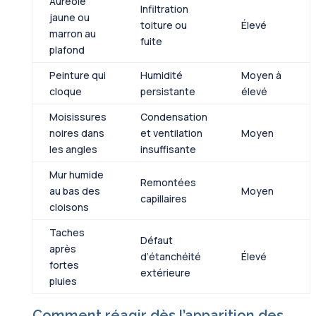
Auréole
Infiltration
jaune ou
toiture ou
Élevé
marron au
fuite
plafond
Peinture qui
Humidité
Moyen à
cloque
persistante
élevé
Moisissures
Condensation
noires dans
et ventilation
Moyen
les angles
insuffisante
Mur humide
Remontées
au bas des
Moyen
capillaires
cloisons
Taches
Défaut
après
d’étanchéité
Élevé
fortes
extérieure
pluies
Comment réagir dès l’apparition des