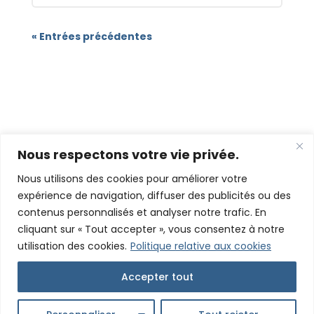
« Entrées précédentes
Nous respectons votre vie privée.
Nous utilisons des cookies pour améliorer votre
expérience de navigation, diffuser des publicités ou des
Couverture - Charpente - Zinguerie
contenus personnalisés et analyser notre trafic. En
ZONE D’INTERVENTION
cliquant sur « Tout accepter », vous consentez à notre
utilisation des cookies.
Politique relative aux cookies
Draguignan – Les Arcs – Lorgues – Le Muy – Trans-en-Provence –
Flayosc – Vidauban – Taradeau – Figanières – Callas – Montferrat
– Ampus – Châteaudouble – Salernes – Villecroze – Aups –
Accepter tout
Tourtour – Le Cannet-des-Maures – Le Luc – Gonfaron – Puget-
sur-Argens – Roquebrune-sur-Argens – Fréjus – Saint-Raphaël –
La Motte